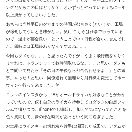
ングだからこの日はどうか？」とかずっとやっているうちに一年
以上掛かってしまいました。
あちらは当然平日の夕方までの時間が都合良く(というか、工場
が稼働してないと意味がない。笑)、こちらは仕事で行っている
ので、週末が都合良い、ということで中々日程が合いませんでし
た。四時には工場終わりなんですよね。。。
今回もダメかな。。。と思ったんですが、うまく飛行機をやりく
りすれば、トランジットで数時間取れるな。。。と思い、ダメも
とで聞いて見たら「その日の午後なら都合合わせるよ！」との返
事。やった！と思い、同僚連れて無理やり飛行機を変更してホー
ウィンへ行って来ました。笑
ニックのインスタから、彼がオールドライカが好きなことが分か
っていたので、僕も自分のライカを持参してコダックの白黒フィ
ルムで撮りつつ、iPhoneでも撮影し、加えて気になってたことを
色々質問して、夢の様な時間があっという間に過ぎました。
お土産にウイスキーの切れ端を片手に帰国した成田で、アダムか