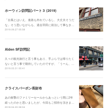
ホーウィン訪問記パート３ (2019)
「台風とはいえ、進路も外れているし、大丈夫そうだ
な」そう思いながらも、過去羽田に前泊して事なき…
2019.09.27 05:58
Alden SF訪問記
久々の観光旅行と言う事もあり、手ぶらでは帰りたく
ないと言う事で期待していたのですが、「うーん、…
2019.03.31 00:41
クライスバーボン長財布
あの衝撃のファミリーセールからあっという間に2年
経ったのかと思いましたが、今回もご招待を頂きま…
2018.04.20 08:04