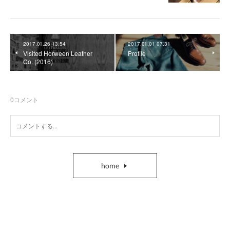
2017.01.26 13:54
2017.01.01 07:31
Visited Horween Leather
Profile
Co. (2016)
0
コメント
home