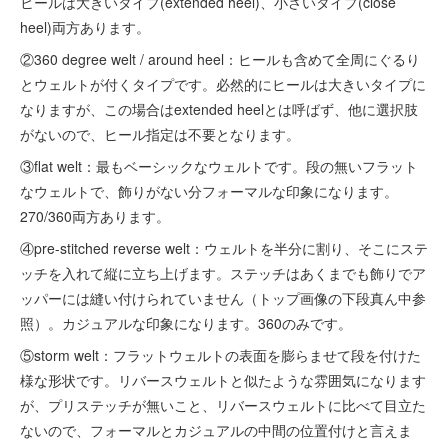
ヒールは大きいタイプ(extended heel)、小さいタイプ(close
heel)両方あります。
②360 degree welt / around heel：ヒールも含めて全周にぐるり
とウェルトが付くタイプです。必然的にヒールは大きいタイプに
なりますが、この場合はextended heelとは呼ばず、他に選択肢
がないので、ヒール指定は不要となります。
③flat welt：最もベーシックなウェルトです。段の無いフラット
なウェルトで、飾りがない分フォーマルな印象になります。
270/360両方あります。
④pre-stitched reverse welt：ウェルトを半分に割り、そこにステ
ッチを入れて縦に立ち上げます。ステッチはあくまでも飾りでア
ッパーには縫い付けられていません（トップ画像の下段真ん中参
照）。カジュアルな印象になります。360のみです。
⑤storm welt：フラットウェルトの表面を膨らませて段を付けた
様な形状です。リバースウェルトと似たような雰囲気になります
が、プリステッチが無いこと、リバースウェルトに比べて目立た
ないので、フォーマルとカジュアルの中間の位置付けと言えま