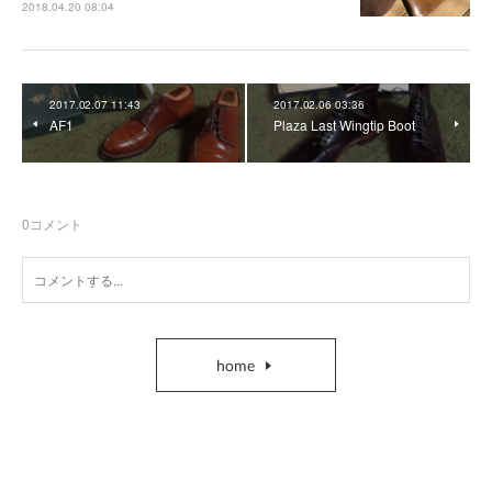
2018.04.20 08:04
2017.02.07 11:43
2017.02.06 03:36
AF1
Plaza Last Wingtip Boot
0
コメント
home