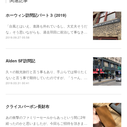
関連記事
ホーウィン訪問記パート３ (2019)
「台風とはいえ、進路も外れているし、大丈夫そうだ
な」そう思いながらも、過去羽田に前泊して事なき…
2019.09.27 05:58
Alden SF訪問記
久々の観光旅行と言う事もあり、手ぶらでは帰りたく
ないと言う事で期待していたのですが、「うーん、…
2019.03.31 00:41
クライスバーボン長財布
あの衝撃のファミリーセールからあっという間に2年
経ったのかと思いましたが、今回もご招待を頂きま…