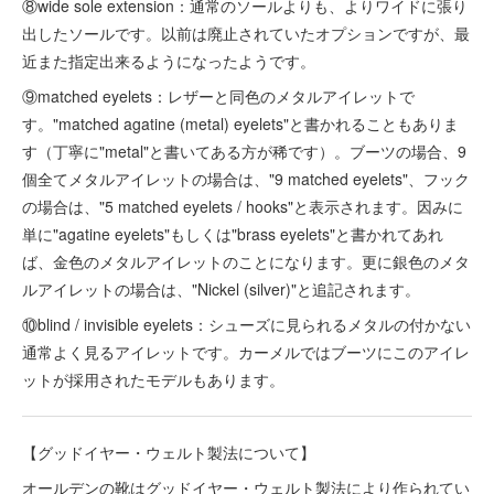
⑧wide sole extension：通常のソールよりも、よりワイドに張り
出したソールです。以前は廃止されていたオプションですが、最
近また指定出来るようになったようです。
⑨matched eyelets：レザーと同色のメタルアイレットで
す。"matched agatine (metal) eyelets"と書かれることもありま
す（丁寧に"metal"と書いてある方が稀です）。ブーツの場合、9
個全てメタルアイレットの場合は、"9 matched eyelets"、フック
の場合は、"5 matched eyelets / hooks"と表示されます。因みに
単に"agatine eyelets"もしくは"brass eyelets"と書かれてあれ
ば、金色のメタルアイレットのことになります。更に銀色のメタ
ルアイレットの場合は、"Nickel (silver)"と追記されます。
⑩blind / invisible eyelets：シューズに見られるメタルの付かない
通常よく見るアイレットです。カーメルではブーツにこのアイレ
ットが採用されたモデルもあります。
【グッドイヤー・ウェルト製法について】
オールデンの靴はグッドイヤー・ウェルト製法により作られてい