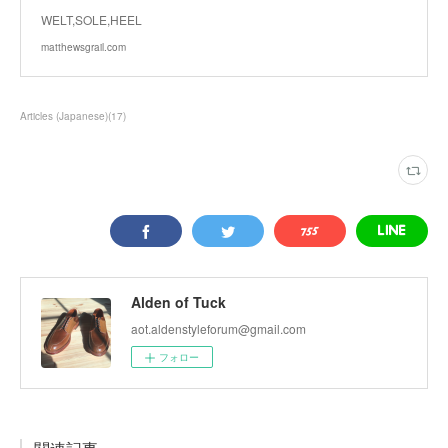
WELT,SOLE,HEEL
matthewsgrail.com
Articles (Japanese)
(
17
)
Alden of Tuck
aot.aldenstyleforum@gmail.com
フォロー