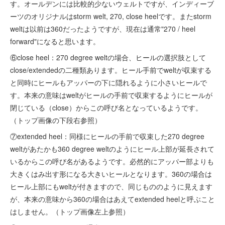
す。オールデンには比較的少ないウェルトですが、インディーブ
ーツのオリジナルはstorm welt, 270, close heelです。またstorm
weltは以前は360だったようですが、現在は通常"270 / heel
forward"になると思います。
⑥close heel：270 degree weltの場合、ヒールの選択肢として
close/extendedの二種類あります。ヒール手前でweltが収束する
と同時にヒールもアッパーの下に隠れるように小さいヒールで
す。本来の意味はweltがヒールの手前で収束するようにヒールが
閉じている（close）からこの呼び名となっているようです。
（トップ画像の下段右参照）
⑦extended heel：同様にヒールの手前で収束した270 degree
weltがあたかも360 degree weltのようにヒール上部が延長されて
いるからこの呼び名があるようです。必然的にアッパー部よりも
大きくはみ出す形になる大きいヒールとなります。360の場合は
ヒール上部にもweltが付きますので、同じもののように見えます
が、本来の意味から360の場合はあえてextended heelと呼ぶこと
はしません。（トップ画像左上参照）