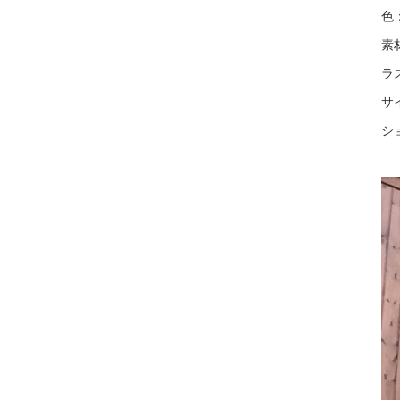
色
素
ラ
サイ
ショ