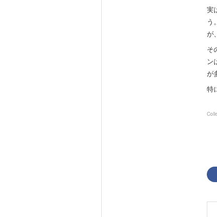
実
う
が
そ
ン
が
特
Coll