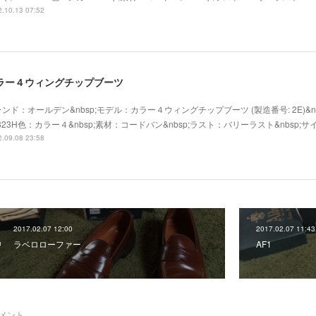
.10.13 07:52
ラー４ウィングチップブーツ
ンド：オールデン&nbsp;モデル：カラー４ウィングチップブーツ (製造番号: 2E)&n
823H色：カラー４&nbsp;素材：コードバン&nbsp;ラスト：バリーラスト&nbsp;サイズ
.09.08 23:58
2017.02.07 12:00
2017.02.07 11:43
ラベロローファー
AF1
メント