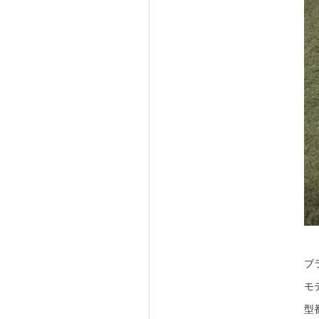
ブ
モ
型番