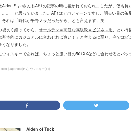
はAlden StyleさんもAF1の記事の時に書かれておられましたが、僕
。。。」と思っていました。AF1はアバディーンですし、明るい目の茶
、それは「時代が平野ノラだったから」とも言えます。笑
の後長く経ってから、
オールデン＝高価な高級靴＝ビジネス用
、という
は基本的にカジュアルに合わせれば良い！」と考えるに至り、今ではビ
多くなりました。
にウィスキーであれば、ちょっと濃い目の501XXなどに合わせるとバッ
ection (Japanese)
(
47
)
ウィスキー
(
11
)
Alden of Tuck