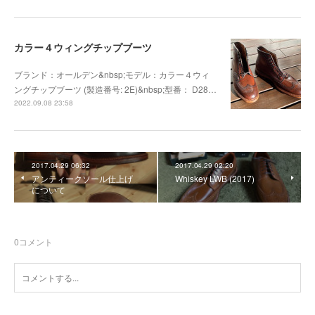
カラー４ウィングチップブーツ
ブランド：オールデン&nbsp;モデル：カラー４ウィ
ングチップブーツ (製造番号: 2E)&nbsp;型番： D28…
2022.09.08 23:58
2017.04.29 06:32
2017.04.29 02:20
アンティークソール仕上げ
Whiskey LWB (2017)
について
0
コメント