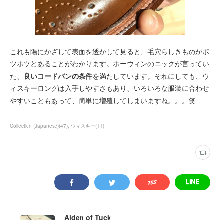
これも陽にかざして表面を透かして見ると、毛穴らしきものがポ
ツポツとあることがわかります。ホーウィンのニックが言ってい
た、
良いコードバンの条件
を満たしています。それにしても、ウ
ィスキーロングは入手しやすさもあり、いろいろな服装に合わせ
やすいこともあって、簡単に増殖してしまいますね。。。笑
Collection (Japanese)
(
47
)
ウィスキー
(
11
)
Alden of Tuck