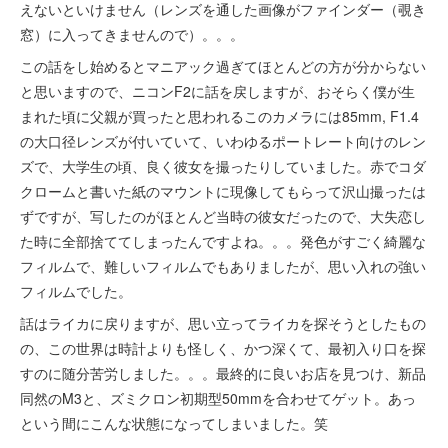
えないといけません（レンズを通した画像がファインダー（覗き
窓）に入ってきませんので）。。。
この話をし始めるとマニアック過ぎてほとんどの方が分からない
と思いますので、ニコンF2に話を戻しますが、おそらく僕が生
まれた頃に父親が買ったと思われるこのカメラには85mm, F1.4
の大口径レンズが付いていて、いわゆるポートレート向けのレン
ズで、大学生の頃、良く彼女を撮ったりしていました。赤でコダ
クロームと書いた紙のマウントに現像してもらって沢山撮ったは
ずですが、写したのがほとんど当時の彼女だったので、大失恋し
た時に全部捨ててしまったんですよね。。。発色がすごく綺麗な
フィルムで、難しいフィルムでもありましたが、思い入れの強い
フィルムでした。
話はライカに戻りますが、思い立ってライカを探そうとしたもの
の、この世界は時計よりも怪しく、かつ深くて、最初入り口を探
すのに随分苦労しました。。。最終的に良いお店を見つけ、新品
同然のM3と、ズミクロン初期型50mmを合わせてゲット。あっ
という間にこんな状態になってしまいました。笑