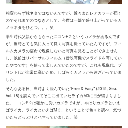
相変わらず靴ネタではないんですが、近々またレアカラーが届く
のでそれまでのつなぎとして、今度は一部で盛り上がっているカ
メラネタをひとつ。。。笑
学生時代父親からもらったニコンF２というカメラがあるんです
が、当時とても気に入って良く写真を撮っていたんですが、フィ
ルムカメラの宿命で現像しないと写真を見ることができません
し、以前はリバーサルフィルム（昔映写機でスライドを写してい
たやつです）を使って楽しんでいたのですが、これも現像代、プ
リント代が非常に高いため、しばらくカメラから遠ざかっていま
した。
そんなある日、当時よく読んでいた"Free & Easy" (2015, Sep:
Vol. 18)を読んでいてそこに出ていたライカM3に目が留まりまし
た。ニコンF２は確かに良いカメラですが、やはりカメラといえ
ばライカ、ライカといえばM３、ということで色々と調べ、気づ
いたらどっぷりとハマっていました。笑