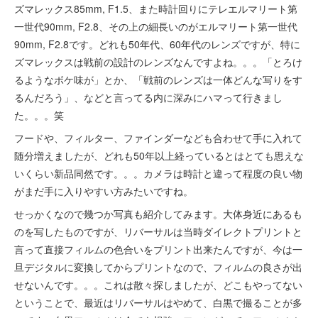
ズマレックス85mm, F1.5、また時計回りにテレエルマリート第
一世代90mm, F2.8、その上の細長いのがエルマリート第一世代
90mm, F2.8です。どれも50年代、60年代のレンズですが、特に
ズマレックスは戦前の設計のレンズなんですよね。。。「とろけ
るようなボケ味が」とか、「戦前のレンズは一体どんな写りをす
るんだろう」、などと言ってる内に深みにハマって行きまし
た。。。笑
フードや、フィルター、ファインダーなども合わせて手に入れて
随分増えましたが、どれも50年以上経っているとはとても思えな
いくらい新品同然です。。。カメラは時計と違って程度の良い物
がまだ手に入りやすい方みたいですね。
せっかくなので幾つか写真も紹介してみます。大体身近にあるも
のを写したものですが、リバーサルは当時ダイレクトプリントと
言って直接フィルムの色合いをプリント出来たんですが、今は一
旦デジタルに変換してからプリントなので、フィルムの良さが出
せないんです。。。これは散々探しましたが、どこもやってない
ということで、最近はリバーサルはやめて、白黒で撮ることが多