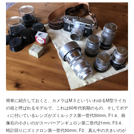
簡単に紹介しておくと、カメラはM３といういわゆるM型ライカ
の祖と呼ばれるモデルで、これは60年代初期のもの、そしてボデ
ィに付いているレンズがズミルックス第一世代50mm, F1.4、画
像右の小さいのがスーパーアンギュロン第二世代21mm, F3.4、
時計回りにズミクロン第一世代50mm, F2、真ん中の大きいのが