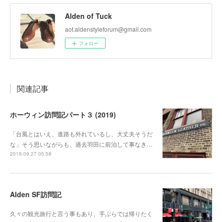
Alden of Tuck
aot.aldenstyleforum@gmail.com
フォロー
関連記事
ホーウィン訪問記パート３ (2019)
「台風とはいえ、進路も外れているし、大丈夫そうだ
な」そう思いながらも、過去羽田に前泊して事なき…
2019.09.27 05:58
Alden SF訪問記
久々の観光旅行と言う事もあり、手ぶらでは帰りたく